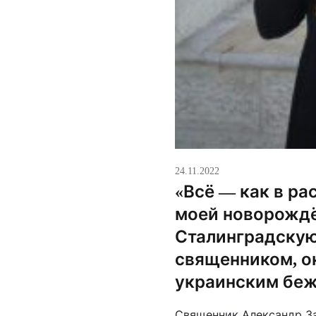
мочь и поддержать
24.11.2022
«Всё — как в ра
моей новорожд
Сталинградскую
священником, 
украинским беж
Священник Александр З