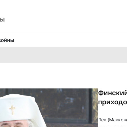
ны
войны
Финский
приход
Лев (Маккон