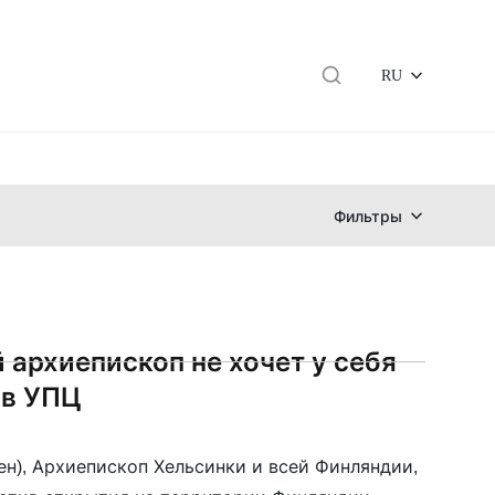
RU
Фильтры
 архиепископ не хочет у себя
ов УПЦ
ен), Архиепископ Хельсинки и всей Финляндии,