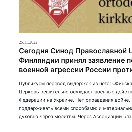
25.11.2022
Сегодня Синод Православной 
Финляндии принял заявление 
военной агрессии России прот
Публикуем перевод выдержек из него: «Финск
Церковь решительно осуждает военные дейст
Федерации на Украине. Нет оправдания войне.
поддерживать всеми способами: и материально
духовно через молитвы. Через Ассоциации бла
кризисной помощи нашей церкви есть возмож