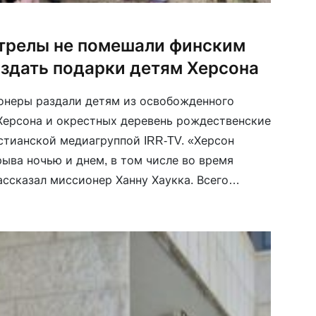
трелы не помешали финским
здать подарки детям Херсона
онеры раздали детям из освобожденного
Херсона и окрестных деревень рождественские
стианской медиагруппой IRR-TV. «Херсон
рыва ночью и днем, в том числе во время
ассказал миссионер Ханну Хаукка. Всего
 400 украинских детей.