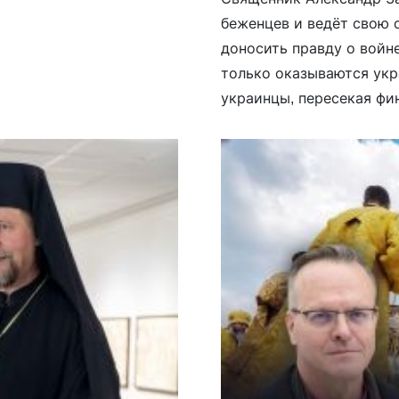
беженцев и ведёт свою с
доносить правду о войне
только оказываются укр
украинцы, пересекая фин
страшнее войны в Афган