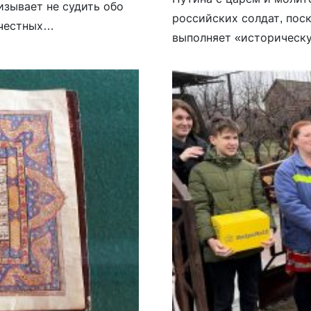
зывает не судить обо
российских солдат, пос
 честных
выполняет «историческ
озможность делать свое
также оправдывает агре
избежать еще большего з