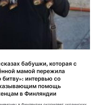
ссказах бабушки, которая с
ённой мамой пережила
 битву»: интервью со
оказывающим помощь
енцам в Финляндии
анемонец в Финляндии окормляет украинских