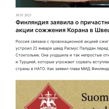
30.01.2023
Финляндия заявила о причастн
акции сожжения Корана в Шве
Россия связана с провокационной акцией сжиг
устроил 21 января швед Расмус Палудан перед
Стокгольме. Она ухудшила и так непростые о
и Турцией, которые угрожают сорвать вступле
страны в НАТО. Как заявил глава МИД Финлянд
связи Палудана с Россией «были расследованы
Швеции пока […]