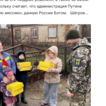
кольку считает, что администрация Путина
ую миссию», данную России Богом. Шатров
ссию против Украины, поскольку так “можно
ла”. “С его помощью […]