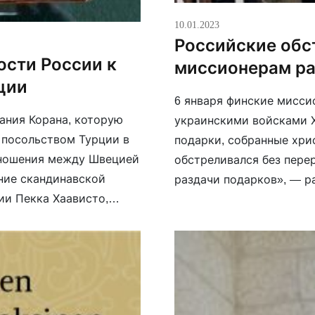
10.01.2023
Российские обс
ости России к
миссионерам ра
ции
6 января финские мисси
ания Корана, которую
украинскими войсками 
 посольством Турции в
подарки, собранные хри
тношения между Швецией
обстреливался без пере
ние скандинавской
раздачи подарков», — р
ии Пекка Хаависто,
подарки получили около
 и выявлены». Власти