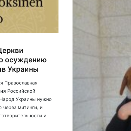
Церкви
по осуждению
ив Украины
ая Православная
вия Российской
 Народ Украины нужно
 через митинги, и
готворительности и
ность помочь