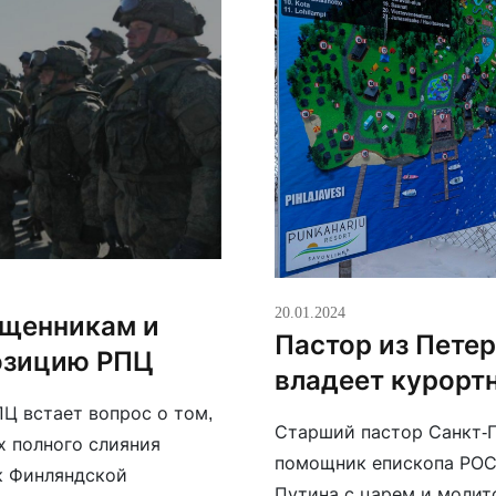
20.01.2024
ященникам и
Пастор из Петер
озицию РПЦ
владеет курорт
Ц встает вопрос о том,
Старший пастор Санкт-П
х полного слияния
помощник епископа РОС
к Финляндской
Путина с царем и молит