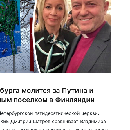
бурга молится за Путина и
ным поселком в Финляндии
етербургской пятидесятнической церкви,
ХВЕ Дмитрий Шатров сравнивает Владимира
ся за его «мудрые решения», а также за жизни