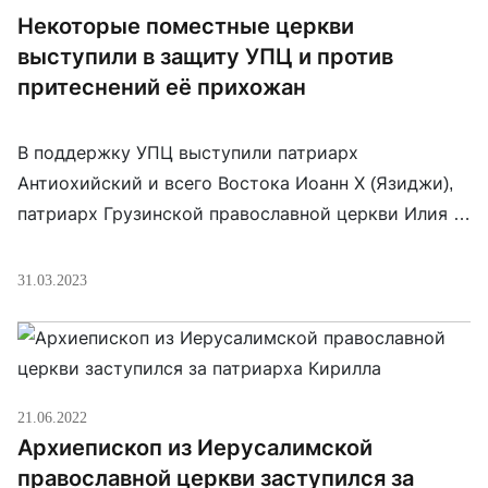
Некоторые поместные церкви
выступили в защиту УПЦ и против
притеснений её прихожан
В поддержку УПЦ выступили патриарх
Антиохийский и всего Востока Иоанн Х (Язиджи),
патриарх Грузинской православной церкви Илия II
(Гудушаури-Шиолашвили), патриарх Сербской
православной церкви Порфирий (Перич),
31.03.2023
предстоятель Польской православной церкви
Савва (Грыцуняк), предстоятель Православной
церкви в Америке, митрополит Тихон (Моллард).
Выступили в поддержку и разные епископы
21.06.2022
поместных церквей: архиепископ Севастийский
Архиепископ из Иерусалимской
Феодосий (Ханна) (Иерусалимская православная
православной церкви заступился за
церковь), митрополит […]