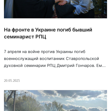
На фронте в Украине погиб бывший
семинарист РПЦ
7 апреля на войне против Украины погиб
военнослужащий воспитанник Ставропольской
духовной семинарии РПЦ Дмитрий Гончаров. Ему
было 34 года. Его отец — действующий клирик
Георгиевской епархии протоиерей Анатолий
20.05.2025
Гончаров. Погибший нес церковное послушание
пономаря в храме святого великомученика
Димитрия Солунского села Калиновского. В 2018
году поступил в Ставропольскую духовную