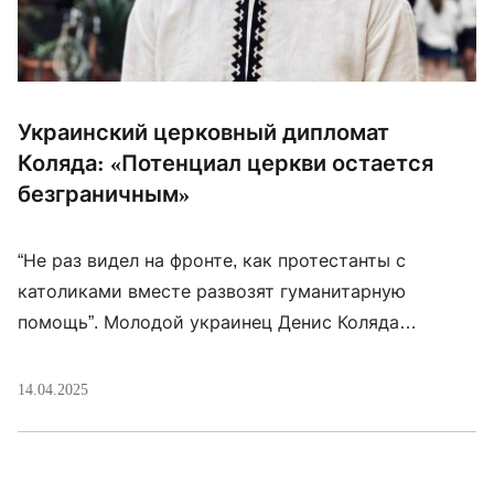
Украинский церковный дипломат
Коляда: «Потенциал церкви остается
безграничным»
“Не раз видел на фронте, как протестанты с
католиками вместе развозят гуманитарную
помощь”. Молодой украинец Денис Коляда
работает советником украинского министра
иностранных дел по религиозным вопросам,
14.04.2025
занимается церковной дипломатией и регулярно
встречается с папой Римским. Расспросили его
про дружбу с понтификом, церковь и веру во