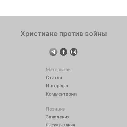
протоиерей Алексий Максименюк, священник
Серафим Желев и диакон Александр Морозов. В
сентябре из Болгарии были высланы настоятель
подворья Московского патриархата […]
Христиане против войны
Материалы
Статьи
Интервью
Комментарии
Позиции
Заявления
Высказывания