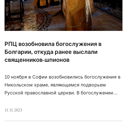
РПЦ возобновила богослужения в
Болгарии, откуда ранее выслали
священников-шпионов
10 ноября в Софии возобновились богослужения в
Никольском храме, являющемся подворьем
Русской православной церкви. В богослужении
участвовали посол РФ в Болгарии Элеонора
Митрофанова и сотрудники посольства, новый
11.11.2023
настоятель Подворья протоиерей Владимир
Тыщук, протоиерей Димитрий Тухчиев,