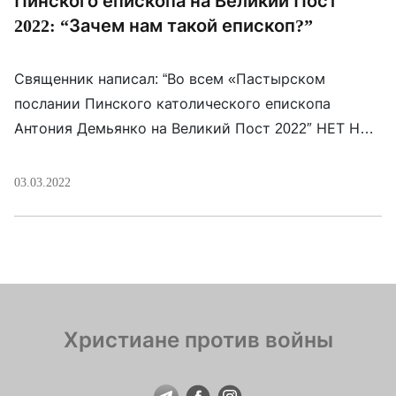
Пинского епископа на Великий Пост
2022: “Зачем нам такой епископ?”
Священник написал: “Во всем «Пастырском
послании Пинского католического епископа
Антония Демьянко на Великий Пост 2022″ НЕТ НИ
ОДНОГО СЛОВА О ВОЙНЕ в Украине и беде людей,
которые живут в 100 км от него. Слава Украине и
03.03.2022
Жыве Беларусь!”. Напомним, в пастырском
посланием пинского епископа Антония Демьянко
нет ни одного упоминания о войне в Украине.
Христиане против войны