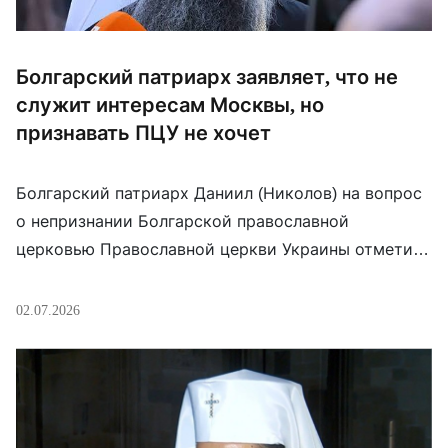
Болгарский патриарх заявляет, что не
служит интересам Москвы, но
признавать ПЦУ не хочет
Болгарский патриарх Даниил (Николов) на вопрос
о непризнании Болгарской православной
церковью Православной церкви Украины отметил,
что вопреки некоторым заявлениям это не служит
интересам Москвы. «Мы не разорвали общение с
02.07.2026
Вселенским патриархатом. Мы совершаем с ними
богослужения, что, как оказалось, не служит
интересам Москвы», – отметил он. Что касается
ПЦУ, то ее непризнание, по его словам, […]