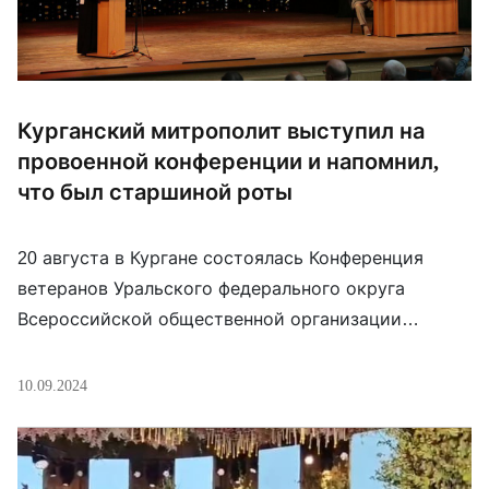
Курганский митрополит выступил на
провоенной конференции и напомнил,
что был старшиной роты
20 августа в Кургане состоялась Конференция
ветеранов Уральского федерального округа
Всероссийской общественной организации
«Боевое братство». Речи выступающих на ней
были посвящены идущей войне в Украине. Свою
10.09.2024
речь прочитал и митрополит Курганский и
Белозерский Даниил (Доровских). Клирик сразу
заявил, что он человек неслучайный. Он служил в