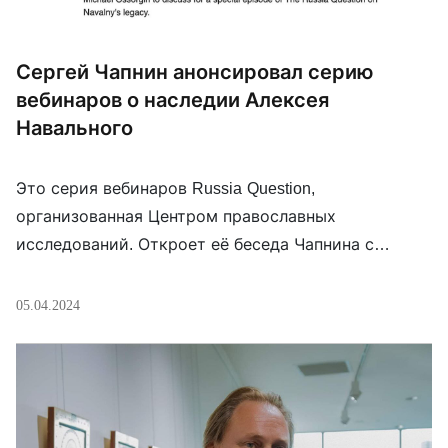
Сергей Чапнин анонсировал серию
вебинаров о наследии Алексея
Навального
Это серия вебинаров Russia Question,
организованная Центром православных
исследований. Откроет её беседа Чапнина с
инокиней Вассой (Лариной). Ведущим будет
Михаил Осоргин. Сергей Чапнин заявил тезис о
05.04.2024
том, что Алексей Навальный стал символом
возвращения христианских ценностей в
российскую политику. Язык вебинара —
английский. Регистрация — по ссылке.