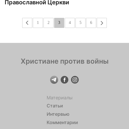
Православной Церкви
«
1
2
3
4
5
6
»
Христиане против войны
Материалы
Статьи
Интервью
Комментарии