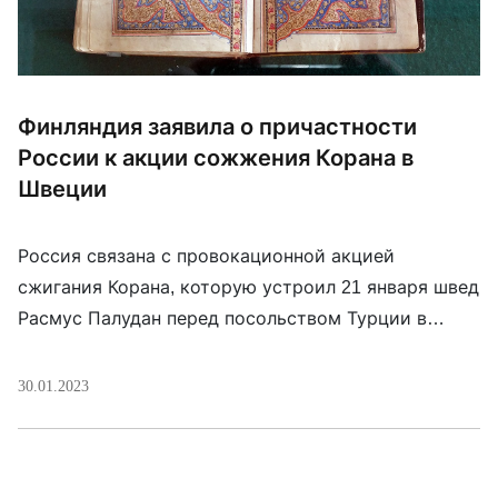
Финляндия заявила о причастности
России к акции сожжения Корана в
Швеции
Россия связана с провокационной акцией
сжигания Корана, которую устроил 21 января швед
Расмус Палудан перед посольством Турции в
Стокгольме. Она ухудшила и так непростые
отношения между Швецией и Турцией, которые
30.01.2023
угрожают сорвать вступление скандинавской
страны в НАТО. Как заявил глава МИД Финляндии
Пекка Хаависто, связи Палудана с Россией «были