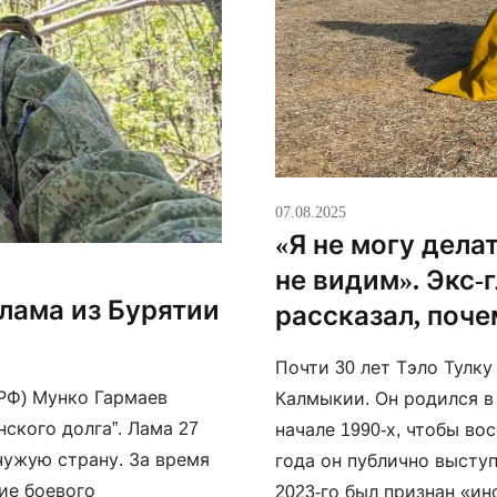
07.08.2025
«Я не могу дела
не видим». Экс
лама из Бурятии
рассказал, поче
Почти 30 лет Тэло Тулк
 РФ) Мунко Гармаев
Калмыкии. Он родился в 
нского долга”. Лама 27
начале 1990-х, чтобы во
чужую страну. За время
года он публично выступ
ие боевого
2023-го был признан «и