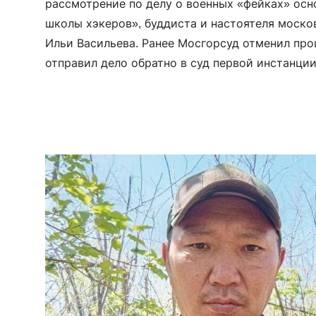
рассмотрение по делу о военных «фейках» ос
школы хэкеров», буддиста и настоятеля моско
Ильи Васильева. Ранее Мосгорсуд отменил пр
отправил дело обратно в суд первой инстанции.
тяжесть преступления обозначена только на бу
причинен ущерб […]