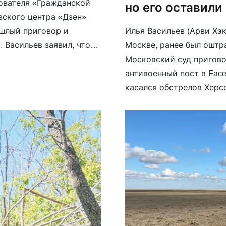
нователя «Гражданской
но его оставили
вского центра «Дзен»
ошлый приговор и
Илья Васильев (Арви Хэк
 Васильев заявил, что
Москве, ранее был оштр
маге, а в деле никому не
Московский суд пригово
антивоенный пост в Face
касался обстрелов Херс
Васильева признали вин
[…]