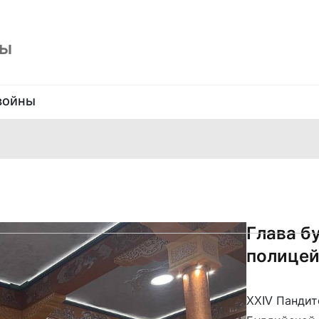
ны
войны
Глава б
полицей
XXIV Пандит