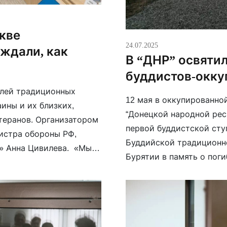
скве
24.07.2025
ждали, как
В “ДНР” освятил
буддистов-окку
елей традиционных
12 мая в оккупированной
ины и их близких,
“Донецкой народной рес
теранов. Организатором
первой буддистской сту
истра обороны РФ,
Буддийской традиционно
» Анна Цивилева. «Мы
Бурятии в память о поги
 эти святые люди сидят
[…]