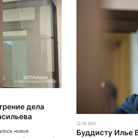
трение дела
асильева
22.10.2025
алось новое
Буддисту Илье 