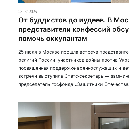
28.07.2025
От буддистов до иудеев. В Мо
представители конфессий обсу
помочь оккупантам
25 июля в Москве прошла встреча представит
религий России, участников войны против Укра
посвященная поддержке военнослужащих и ве
встречи выступила Статс-секретарь — заммин
председатель госфонда «Защитники Отечества
ходим в церковь, молимся святым. А зачастую
со мной за одним столом. Которые совершают 