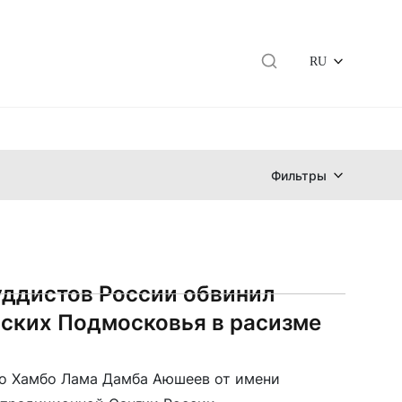
RU
Фильтры
уддистов России обвинил
ских Подмосковья в расизме
о Хамбо Лама Дамба Аюшеев от имени