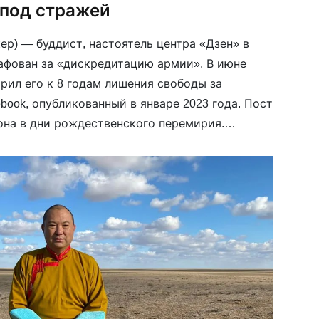
 под стражей
ер) — буддист, настоятель центра «Дзен» в
афован за «дискредитацию армии». В июне
рил его к 8 годам лишения свободы за
book, опубликованный в январе 2023 года. Пост
она в дни рождественского перемирия.
овным в «распространении фейков о ВС РФ».