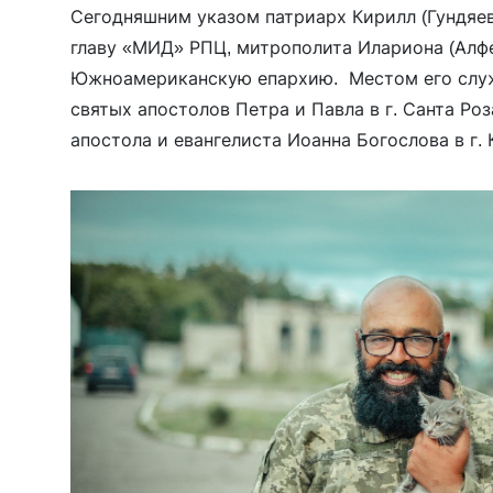
Сегодняшним указом патриарх Кирилл (Гундяев
главу «МИД» РПЦ, митрополита Илариона (Алфе
Южноамериканскую епархию. Местом его служ
святых апостолов Петра и Павла в г. Санта Роз
апостола и евангелиста Иоанна Богослова в г
оба в Бразилии. Недавно митрополит Иларион
после того, как […]