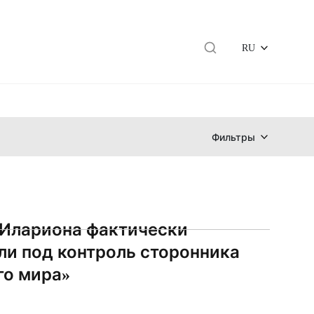
RU
Фильтры
 Илариона фактически
ли под контроль сторонника
го мира»