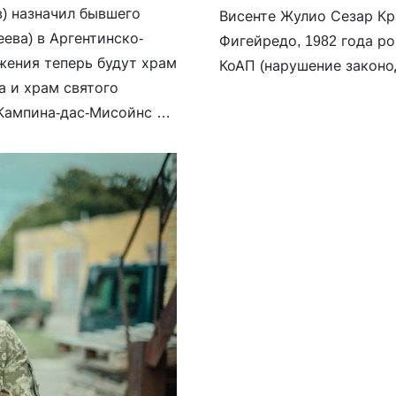
) назначил бывшего
Висенте Жулио Сезар Кр
ева) в Аргентинско-
Фигейредо, 1982 года ро
ения теперь будут храм
КоАП (нарушение законо
а и храм святого
вероисповедания и о ре
. Кампина-дас-Мисойнс —
иностранными гражданам
 вернулся в Россию