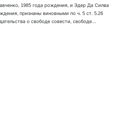
авченко, 1985 года рождения, и Эдер Да Силва
ждения, признаны виновными по ч. 5 ст. 5.26
дательства о свободе совести, свободе
лигиозных объединениях, совершенное
и). Их вина […]