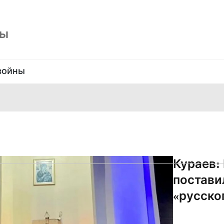
ны
войны
Кураев:
постави
«русско