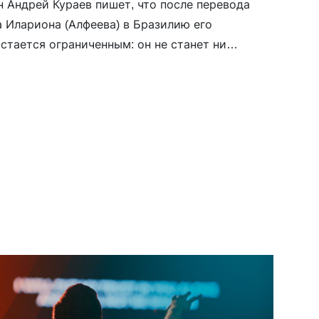
 Андрей Кураев пишет, что после перевода
 Илариона (Алфеева) в Бразилию его
стается ограниченным: он не станет ни
, ни управляющим епархией, а должен будет
ить в указанной местности. По сведениям
стоятелем там является протоиерей Олег
тивный сторонник «русского мира», ранее
 пророссийскими кругами в Одессе, а позже