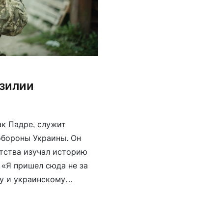
азилии
ак Падре, служит
обороны Украины. Он
етства изучал историю
 «Я пришел сюда не за
у и украинскому
н не только […]