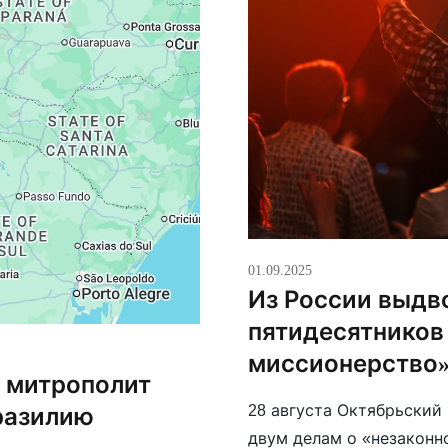
01.09.2025
Из России выдв
пятидесятников 
миссионерство
 митрополит
28 августа Октябрьский
разилию
двум делам о «незаконн