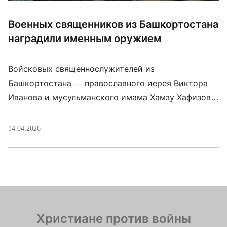
Военных священников из Башкортостана
наградили именным оружием
Войсковых священнослужителей из
Башкортостана — православного иерея Виктора
Иванова и мусульманского имама Хамзу Хафизова
— наградили на фронте в Украине СВО именным
холодным оружием. Штык-ножи им вручил
14.04.2026
советник главы Башкирии по взаимодействию с
Росгвардией Артур Юмагужин. Они награждены
«за проявленные на передовой мужество,
храбрость и отвагу».
Христиане против войны