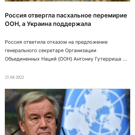
Россия отвергла пасхальное перемирие
ООН, а Украина поддержала
Россия ответила отказом на предложение
генерального секретаря Организации
Объединенных Наций (ООН) Антониу Гутерриша о
введении в Украине «пасхальной гуманитарной
паузы«. “Очень лживо и неискренне звучат в этих
21.04.2022
условиях призывы к миру и прекращению огня,
которые на практике означают лишь стремление
дать киевским националистам и радикалам
передышку для того, чтобы они могли
перегруппироваться, получить новы партии […]