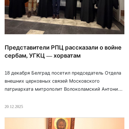
Представители РПЦ рассказали о войне
сербам, УГКЦ — хорватам
18 декабря Белград посетил председатель Отдела
внешних церковных связей Московского
патриархата митрополит Волоколамский Антоний
(Севрук). В сопровождении других представителей
РПЦ он посетил Патриарха Сербского Порфирия
20.12.2025
(Перича), с которым обсудил “положение
канонического Православия на Украине”. В тот же