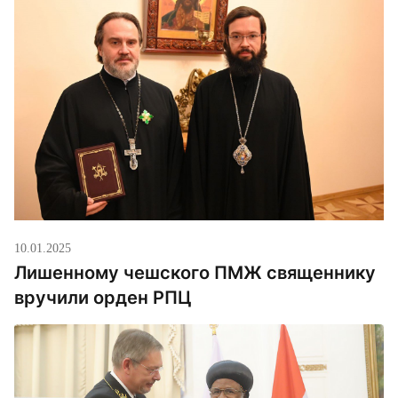
день с Порфирием созвонился патриарх
Московский Кирилл (Гундяев). Отметим, что
соседнюю Хорватию на днях посетил Максим
Рябуха, Донецкий […]
10.01.2025
Лишенному чешского ПМЖ священнику
вручили орден РПЦ