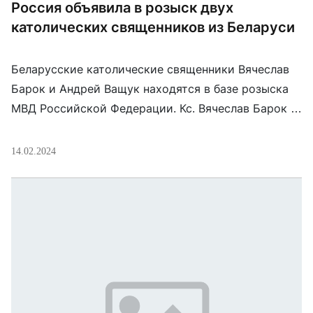
Россия объявила в розыск двух
католических священников из Беларуси
Беларусские католические священники Вячеслав
Барок и Андрей Ващук находятся в базе розыска
МВД Российской Федерации. Кс. Вячеслав Барок —
бывший настоятель прихода в честь св. Иосафата
Кунцевича в гп. Россоны Витебской области, кс.
14.02.2024
Андрей Ващук возглавлял прихода Святого Духа в
Витебске. В 2021-2022 годах священники
неоднакратно подвергались пресследованию со
стороны властей за свою гражданскую позицию,
[…]