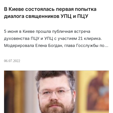
В Киеве состоялась первая попытка
диалога священников УПЦ и ПЦУ
5 июня в Киеве прошла публичная встреча
духовенства ПЦУ и УПЦ с участием 21 клирика.
Модерировала Елена Богдан, глава Госслужбы по
этнополитике и свободе совести. Как рассказал
священник ПЦУ Андрей Дудченко, участники
06.07.2022
встречи согласились, что у УПЦ и ПЦУ общие вера,
история, богословская, литургическая и
каноническая традиции, а также они едины «в
понимании деструктивной позиции […]