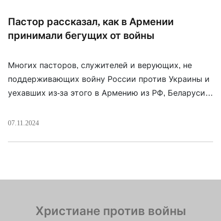
Пастор рассказал, как в Армении
принимали бегущих от войны
Многих пасторов, служителей и верующих, не
поддерживающих войну России против Украины и
уехавших из-за этого в Армению из РФ, Беларуси и
оккупированного Крыма, приняла церковь “Слово
Жизни”. Епископ Артур Симонян отдал для
07.11.2024
проживания беженцам трехэтажное здание
миссионерского служения церкви. Впоследствии
церковь помогла некоторым эмигрировать в США.
Об этом рассказал в интервью пастор Андрей
Бердышев, который […]
Христиане против войны