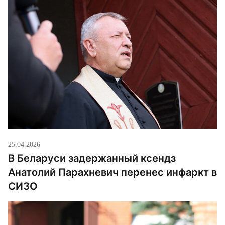
надписи с именем, только с временным
портретом. Как пишет Katolik.life, причина в том,
что мастера […]
25.04.2026
В Беларуси задержанный ксендз
Анатолий Парахневич перенес инфаркт в
СИЗО