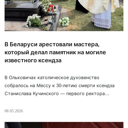
В Беларуси арестовали мастера,
который делал памятник на могиле
известного ксендза
В Ольковичах католическое духовенство
собралось на Мессу к 30-летию смерти ксендза
Станислава Кучинского — первого ректора
Гродненской духовной семинарии. После службы
митрополит Иосиф Станевский благословил новый
08.05.2026
памятник на его могиле. Но памятник так и
остался недоделанным: без креста, стелы и