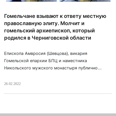
Гомельчане взывают к ответу местную
православную элиту. Молчит и
гомельский архиепископ, который
родился в Черниговской области
Епископа Амвросия (Шевцова), викария
Гомельской епархии БПЦ и наместника
Никольского мужского монастыря публично
спросили: «Вы все за эту войну»? Ответа епископа
пока не последовало. Поводом стало новое
26.02.2022
выступление гомельского архимандрита Саввы
Мажуко — того самого, который высмеял
предостережения о вторжении России в Украину.
Нет заявлений и от архиепископа Гомельского и