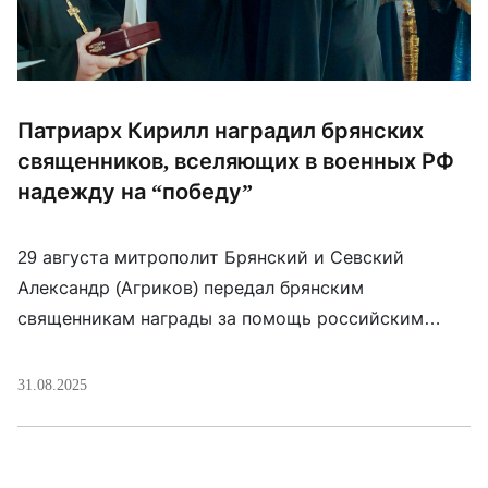
Патриарх Кирилл наградил брянских
священников, вселяющих в военных РФ
надежду на “победу”
29 августа митрополит Брянский и Севский
Александр (Агриков) передал брянским
священникам награды за помощь российским
войскам, которыми их наградил патриарх Кирилл
(Гундяев): “Священники /…/ рискуя жизнью,
31.08.2025
посещают воинов, духовно их окормляют, вместе
молятся, крестят их, если они некрещеные,
совершают молебны. А главное — даже своим