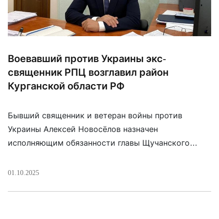
Воевавший против Украины экс-
священник РПЦ возглавил район
Курганской области РФ
Бывший священник и ветеран войны против
Украины Алексей Новосёлов назначен
исполняющим обязанности главы Щучанского
округа Курганской области России. После 30 лет
церковного служения он ушел добровольцем на
01.10.2025
войну против Украины, служил в звании старшего
сержанта почти три года, был дважды ранен и
награжден медалью «За отвагу» и тремя медалями