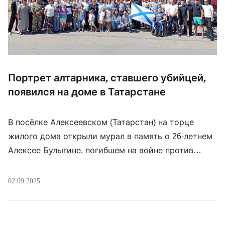
Портрет алтарника, ставшего убийцей,
появился на доме в Татарстане
В посёлке Алексеевском (Татарстан) на торце
жилого дома открыли мурал в память о 26-летнем
Алексее Булыгине, погибшем на войне против
Украины в ноябре 2024 года. До отправки на фронт
он служил алтарником в храме Воскресения
02.09.2025
Христова. На церемонии звучали речи о
«патриотизме» и «героизме» Булыгина.
Священники местной епархии исполнили песню в