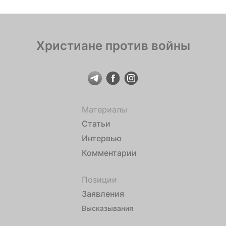
его честь, а на […]
Христиане против войны
Материалы
Статьи
Интервью
Комментарии
Позиции
Заявления
Высказывания