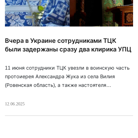
Вчера в Украине сотрудниками ТЦК
были задержаны сразу два клирика УПЦ
11 июня сотрудники ТЦК увезли в воинскую часть
протоиерея Александра Жука из села Вилия
(Ровенская область), а также настоятеля
Почаевского Свято-Духовского скита
архимандрита Пафнутия. Отец Александр был
12.06.2025
доставлен на военно-врачебную комиссию сразу
после задержания в Ровно и уже направлен в
часть. По информации Ровенской епархии,
подобные действия носят системный характер: