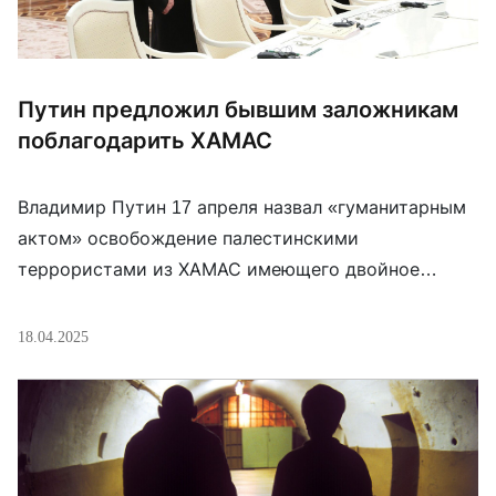
Путин предложил бывшим заложникам
поблагодарить ХАМАС
Владимир Путин 17 апреля назвал «гуманитарным
актом» освобождение палестинскими
террористами из ХАМАС имеющего двойное
российско-израильское гражданство Александра
Труфанова и его родственников, взятых в
18.04.2025
заложники при нападении на Израиль в 2023 году.
Во время встречи в Кремле с Труфановым, его
матерью Еленой и невестой Сапир Коэн, которые
тоже были в заложниках у ХАМАС, Путин сказал:
“Думаю, […]