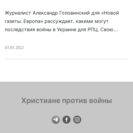
Журналист Александр Головинский для «Новой
газеты. Европа» рассуждает, какими могут
последствия войны в Украине для РПЦ. Свою
статью он начинает с примеров смелых россиян,
которые выходили и выходят к храмам в России с
03.05.2022
антивоенными христианскими плакатами. Это
одна сторона вопроса. А другая — это будущее
РПЦ. Уже сейчас патриарх Кирилл несет огромные
репутационные убытки, которые […]
Христиане против войны