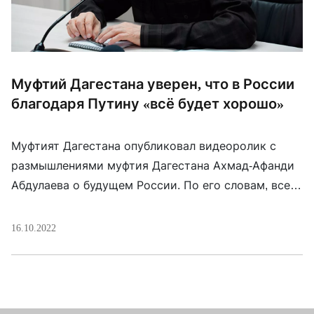
Муфтий Дагестана уверен, что в России
благодаря Путину «всё будет хорошо»
Муфтият Дагестана опубликовал видеоролик с
размышлениями муфтия Дагестана Ахмад-Афанди
Абдулаева о будущем России. По его словам, все
будет хорошо благодаря вкладу Владимира Путина
в развитие ислама в РФ. «И то, что у нас, якобы,
16.10.2022
говорят, что творится. Я уверен, кто рядом сидит,
я тоже им говорю, вы будьте уверены и отвечайте
уверено, что всё будет […]