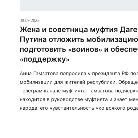
30.09.2022
Жена и советница муфтия Даге
Путина отложить мобилизацию
подготовить «воинов» и обеспе
«поддержку»
Айна Гамзатова попросила у президента РФ по
мобилизации для жителей республики. Обраще
телеграм-канале муфтията. Гамзатова подчеркну
находится в руководстве муфтията и знает ме
народа, его чувствительность «ко всякого род
ее словам, «Дагестан также как и Чечня выпол
мобилизации». Гамзатова попросила Путина 
[…]