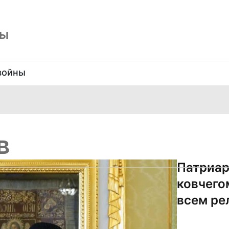
ны
войны
в
Патриар
ковчего
всем ре