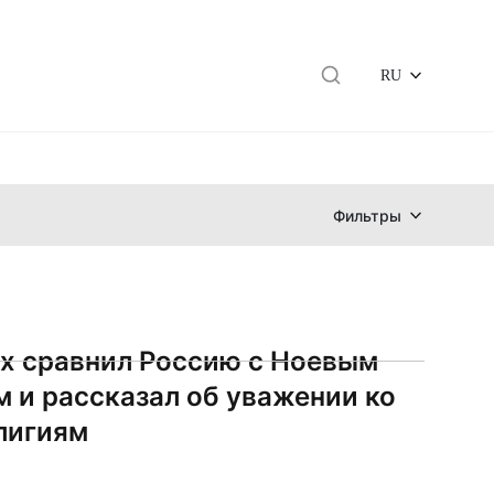
RU
Фильтры
х сравнил Россию с Ноевым
м и рассказал об уважении ко
лигиям