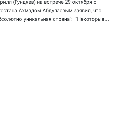
илл (Гундяев) на встрече 29 октября с
естана Ахмадом Абдулаевым заявил, что
бсолютно уникальная страна”: “Некоторые
сударства кичатся своей толерантностью,
, но что происходит на самом деле? Конечно,
ний там нет, но общий культурный климат в
х, поддерживаемая государством система
аще всего работают против религии: вроде как