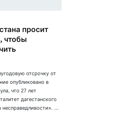
стана просит
, чтобы
чить
лугодовую отсрочку от
ние опубликовано в
ла, что 27 лет
нталитет дагестанского
а несправедливости». По
нил план по
рекомендовать опытных