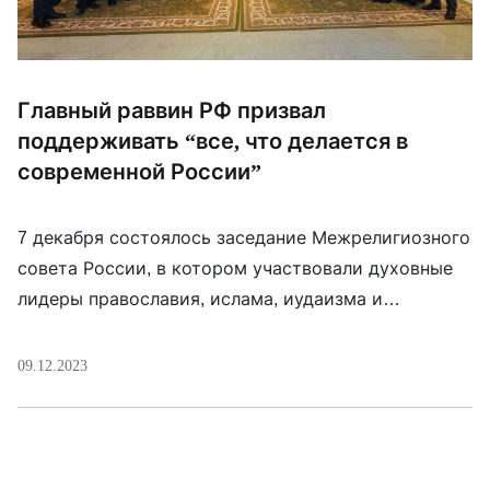
Главный раввин РФ призвал
поддерживать “все, что делается в
современной России”
7 декабря состоялось заседание Межрелигиозного
совета России, в котором участвовали духовные
лидеры православия, ислама, иудаизма и
буддизма. «Нынешняя эпоха, безусловно, войдет в
историю человечества в качестве эпохального
09.12.2023
поворотного момента – объединения России и
исламского мира вокруг традиционных духовно-
нравственных ценностей, вокруг приверженности
традиционной морали. Убежден, что мы, духовные