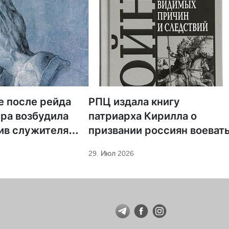
е после рейда
РПЦ издала книгу
ра возбудила
патриарха Кирилла о
ив служителя
призвании россиян воеват
29. Июл 2026