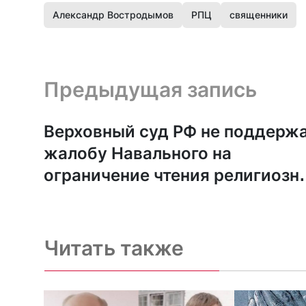
Александр Востродымов
РПЦ
священники
Предыдущая запись и следующая запись
Предыдущая запись
Верховный суд РФ не поддерж
жалобу Навального на
ограничение чтения религиозн
литературы
Читать также