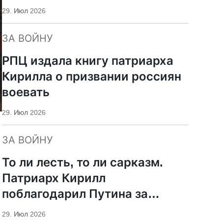
29. Июл 2026
ЗА ВОЙНУ
РПЦ издала книгу патриарха
Кирилла о призвании россиян
воевать
29. Июл 2026
ЗА ВОЙНУ
То ли лесть, то ли сарказм.
Патриарх Кирилл
поблагодарил Путина за
защиту суверенитета и
29. Июл 2026