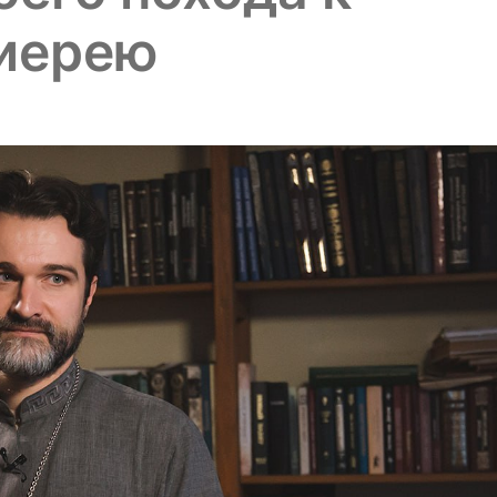
иерею