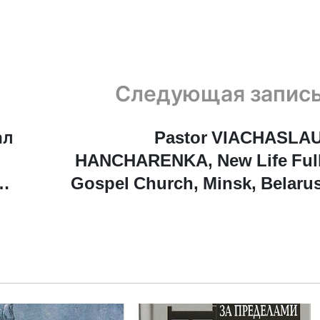
Следующая запис
ал
Pastor VIACHASLA
HANCHARENKA, New Life Ful
ой
Gospel Church, Minsk, Belaru