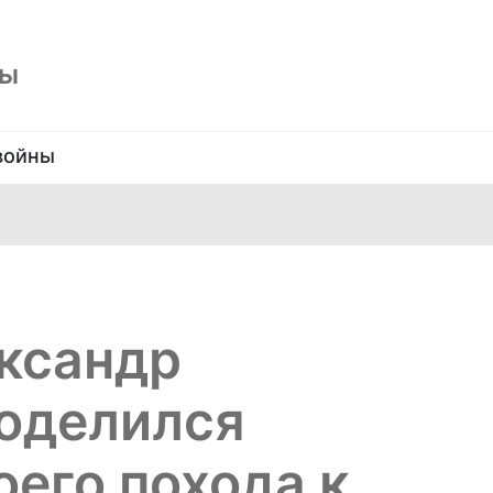
ны
войны
ксандр
оделился
оего похода к