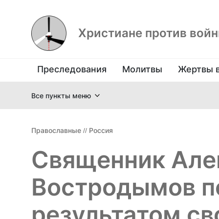
Христиане против вой
Преследования
Молитвы
Жертвы 
Все пункты меню
Православные
//
Россия
Священник Але
Востродымов п
результатом св