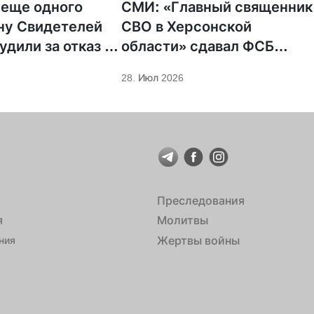
 еще одного
СМИ: «Главный священник
ну Свидетелей
СВО в Херсонской
удили за отказ от
области» сдавал ФСБ
ции
проукраинских
28. Июл 2026
священников
Преследования
я
Молитвы
Жертвы войны
ния