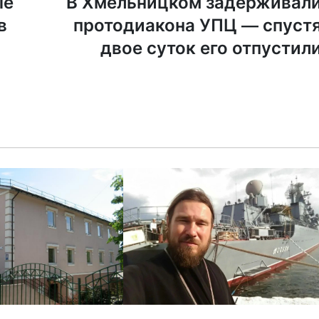
ые
В Хмельницком задерживал
в
протодиакона УПЦ — спуст
двое суток его отпустил