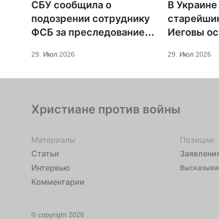
СБУ сообщила о
В Украине
подозрении сотруднику
старейши
ФСБ за преследование
Иеговы ос
священников ПЦУ
мобилиза
29. Июл 2026
29. Июл 2026
Христиане против войны
Материалы
Позиции
Статьи
Заявлени
Интервью
Высказыва
Комментарии
© copyright 2026