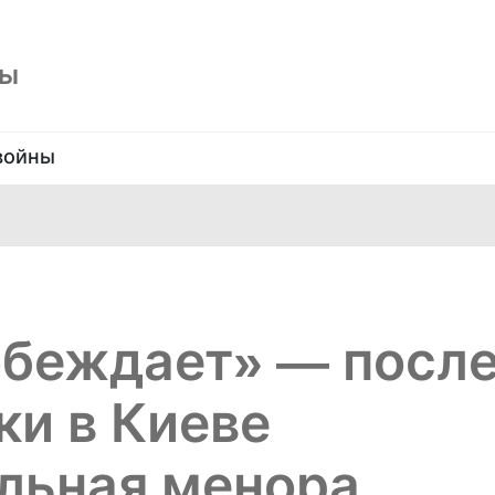
ны
войны
обеждает» — посл
ки в Киеве
льная менора