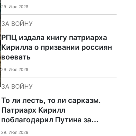
29. Июл 2026
ЗА ВОЙНУ
РПЦ издала книгу патриарха
Кирилла о призвании россиян
воевать
29. Июл 2026
ЗА ВОЙНУ
То ли лесть, то ли сарказм.
Патриарх Кирилл
поблагодарил Путина за
защиту суверенитета и
29. Июл 2026