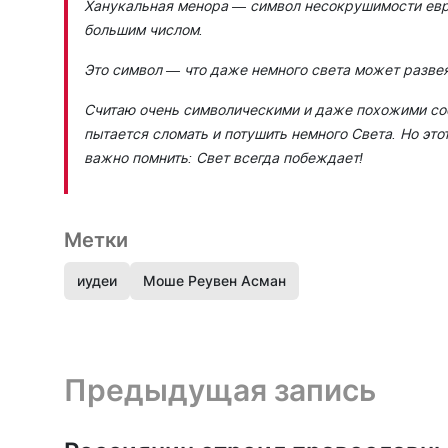
Ханукальная менора — символ несокрушимости евре
большим числом.
Это символ — что даже немного света может разве
Считаю очень символическими и даже похожими соб
пытается сломать и потушить немного Света. Но этот
важно помнить: Свет всегда побеждает!
Метки
иудеи
Моше Реувен Асман
Предыдущая запись и следующая запись
Предыдущая запись