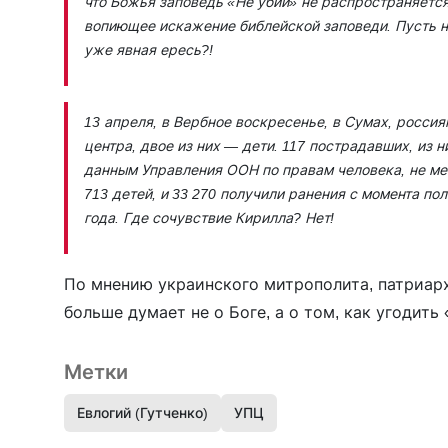
что Божья заповедь «Не убий» не распространяетс
вопиющее искажение библейской заповеди. Пусть на
уже явная ересь?!
13 апреля, в Вербное воскресенье, в Сумах, росси
центра, двое из них — дети. 117 пострадавших, из н
данным Управления ООН по правам человека, не мен
713 детей, и 33 270 получили ранения с момента п
года. Где сочувствие Кирилла? Нет!
По мнению украинского митрополита, патриарх
больше думает не о Боге, а о том, как угодит
Метки
Евлогий (Гутченко)
УПЦ