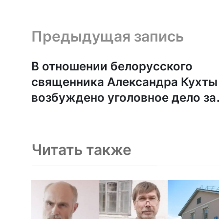
Предыдущая запись и следующая запись
Предыдущая запись
В отношении белорусского
священника Александра Кухты
возбуждено уголовное дело за
«экстремизм»
Читать также