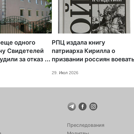
 еще одного
РПЦ издала книгу
ну Свидетелей
патриарха Кирилла о
удили за отказ от
призвании россиян воеват
ции
29. Июл 2026
Преследования
я
Молитвы