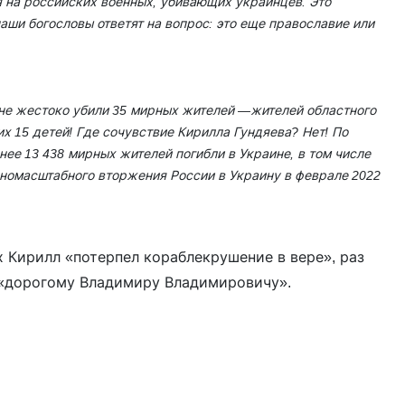
я на российских военных, убивающих украинцев. Это
ши богословы ответят на вопрос: это еще православие или
яне жестоко убили 35 мирных жителей —жителей областного
их 15 детей! Где сочувствие Кирилла Гундяева? Нет! По
ее 13 438 мирных жителей погибли в Украине, в том числе
олномасштабного вторжения России в Украину в феврале 2022
 Кирилл «потерпел кораблекрушение в вере», раз
ь «дорогому Владимиру Владимировичу».