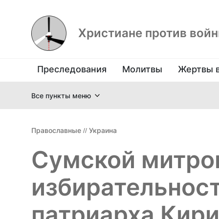
Христиане против вой
Преследования
Молитвы
Жертвы 
Все пункты меню
Православные
//
Украина
Сумской митро
избирательнос
патриарха Кир