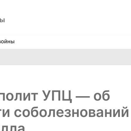
ны
войны
полит УПЦ — об
ти соболезнований
илла