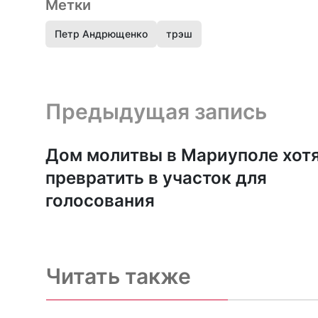
Метки
Петр Андрющенко
трэш
Предыдущая запись и следующая запись
Предыдущая запись
Дом молитвы в Мариуполе хот
превратить в участок для
голосования
Читать также