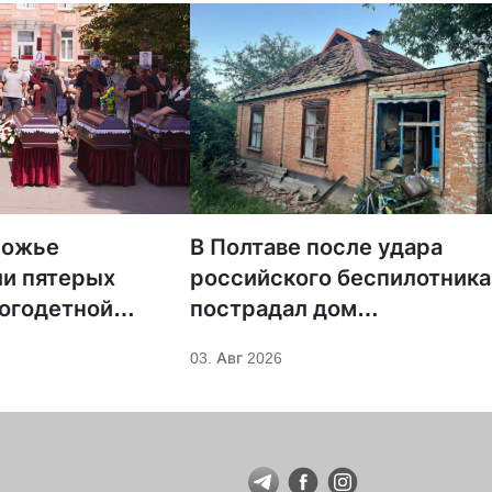
рожье
В Полтаве после удара
и пятерых
российского беспилотника
огодетной
пострадал дом
кой семьи,
священника УПЦ
03. Авг 2026
при российском