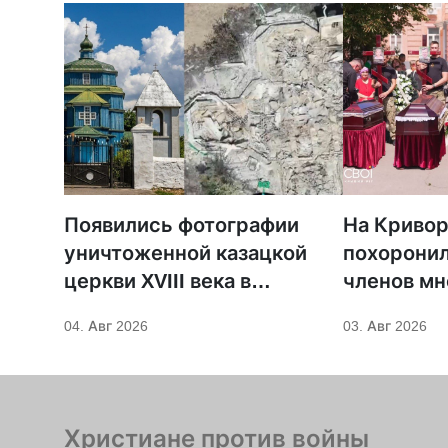
Появились фотографии
На Криво
уничтоженной казацкой
похоронил
церкви XVIII века в
членов мн
Бериславе
христианс
04. Авг 2026
03. Авг 2026
погибших 
ударе
Христиане против войны