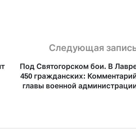
Следующая запис
ят
Под Святогорском бои. В Лавр
450 гражданских: Комментари
главы военной администраци