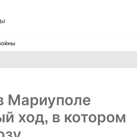
ны
войны
в Мариуполе
й ход, в котором
юзу