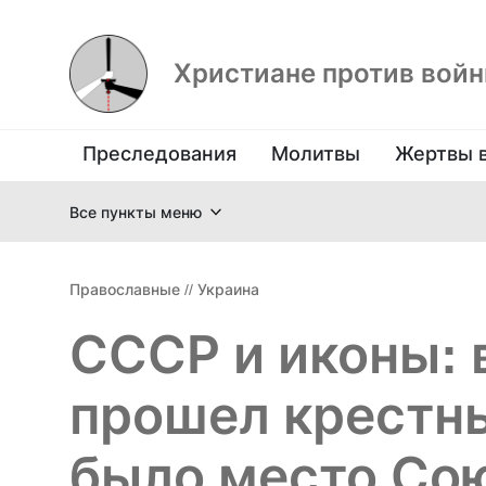
Христиане против вой
Преследования
Молитвы
Жертвы 
Все пункты меню
Православные
//
Украина
СССР и иконы: 
прошел крестны
было место Со