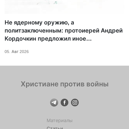
Не ядерному оружию, а
политзаключенным: протоиерей Андрей
Кордочкин предложил иное
покровительство для Серафима
05. Авг 2026
Саровского
Христиане против войны
Материалы
Статьи