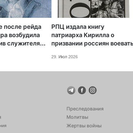
е после рейда
РПЦ издала книгу
ра возбудила
патриарха Кирилла о
ив служителя
призвании россиян воеват
29. Июл 2026
Преследования
я
Молитвы
Жертвы войны
ния