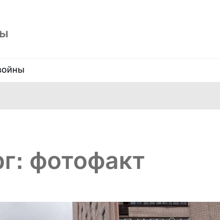
ны
войны
г: фотофакт