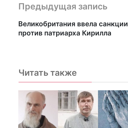
Предыдущая запись и следующая запись
Предыдущая запись
Великобритания ввела санкции
против патриарха Кирилла
Читать также