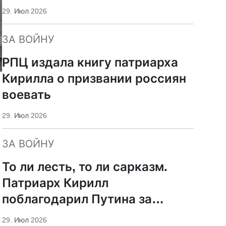
29. Июл 2026
ЗА ВОЙНУ
РПЦ издала книгу патриарха
Кирилла о призвании россиян
воевать
29. Июл 2026
ЗА ВОЙНУ
То ли лесть, то ли сарказм.
Патриарх Кирилл
поблагодарил Путина за
защиту суверенитета и
29. Июл 2026