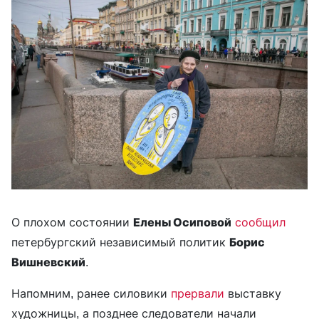
О плохом состоянии
Елены Осиповой
сообщил
петербургский независимый политик
Борис
Вишневский
.
Напомним, ранее силовики
прервали
выставку
художницы, а позднее следователи начали