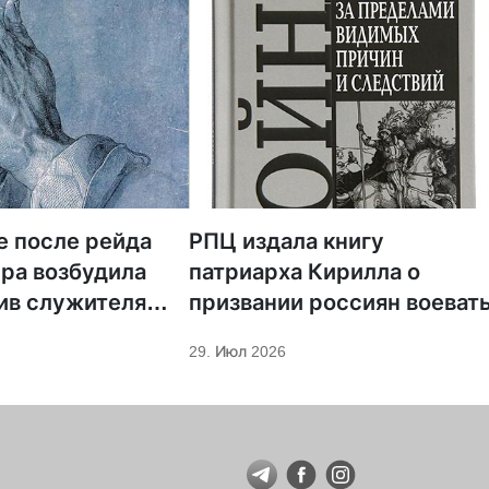
е после рейда
РПЦ издала книгу
ра возбудила
патриарха Кирилла о
ив служителя
призвании россиян воеват
29. Июл 2026