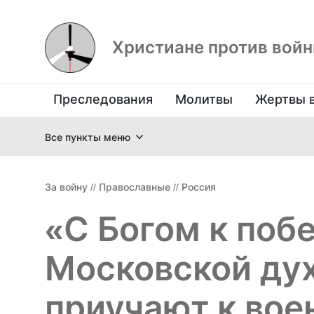
Христиане против вой
Преследования
Молитвы
Жертвы 
Все пункты меню
За войну
//
Православные
//
Россия
«С Богом к поб
Московской ду
приучают к вое