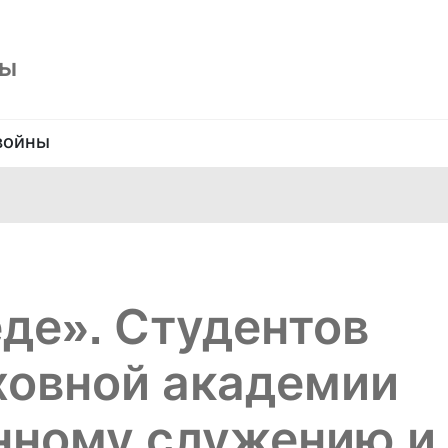
ны
войны
еде». Студентов
ховной академии
нному служению и