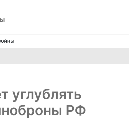
ны
войны
т углублять
иноброны РФ