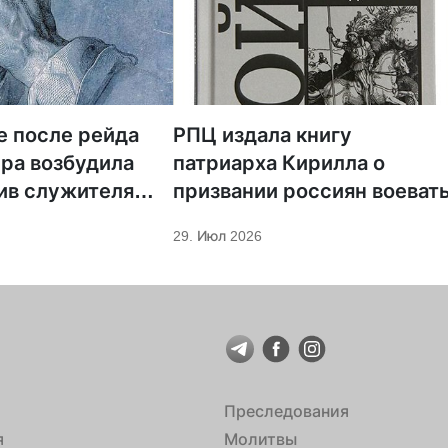
е после рейда
РПЦ издала книгу
ра возбудила
патриарха Кирилла о
ив служителя
призвании россиян воеват
29. Июл 2026
Преследования
я
Молитвы