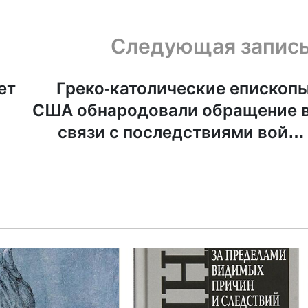
Следующая запис
ет
Греко-католические епископ
США обнародовали обращение 
связи с последствиями войн
для ментального здоровь
украинце