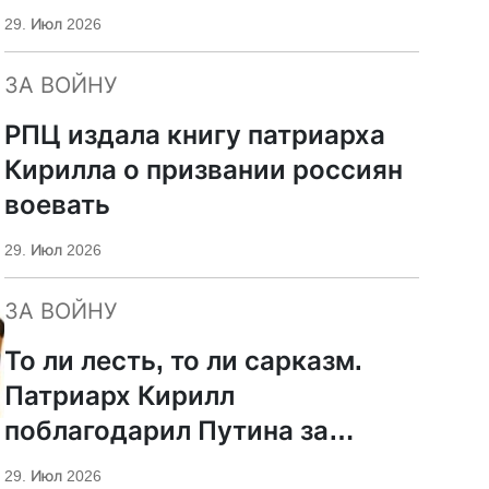
29. Июл 2026
ЗА ВОЙНУ
РПЦ издала книгу патриарха
Кирилла о призвании россиян
воевать
29. Июл 2026
ЗА ВОЙНУ
То ли лесть, то ли сарказм.
Патриарх Кирилл
поблагодарил Путина за
защиту суверенитета и
29. Июл 2026