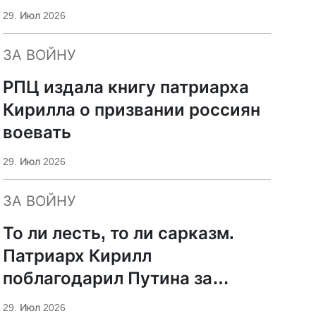
29. Июл 2026
ЗА ВОЙНУ
РПЦ издала книгу патриарха
Кирилла о призвании россиян
воевать
29. Июл 2026
ЗА ВОЙНУ
То ли лесть, то ли сарказм.
Патриарх Кирилл
поблагодарил Путина за
защиту суверенитета и
29. Июл 2026