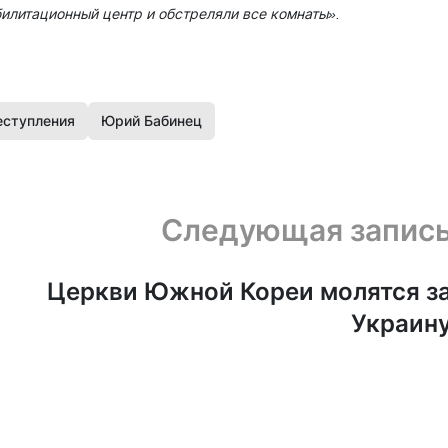
билитационный центр и обстреляли все комнаты».
еступления
Юрий Бабинец
Следующая запис
Церкви Южной Кореи молятся з
Украин