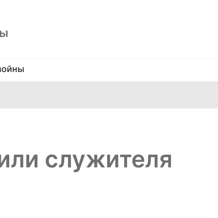
ны
войны
или служителя