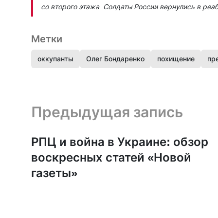
со второго этажа. Солдаты России вернулись в реа
Метки
оккупанты
Олег Бондаренко
похищение
пр
Предыдущая запись и следующая запись
Предыдущая запись
РПЦ и война в Украине: обзор
воскресных статей «Новой
газеты»