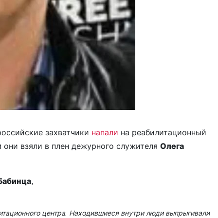
 российские захватчики
напали
на реабилитационный
м они взяли в плен дежурного служителя
Олега
Бабинца
,
литационного центра. Находившиеся внутри люди выпрыгивали