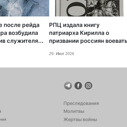
е после рейда
РПЦ издала книгу
ра возбудила
патриарха Кирилла о
ив служителя
призвании россиян воеват
29. Июл 2026
Преследования
я
Молитвы
Жертвы войны
ния