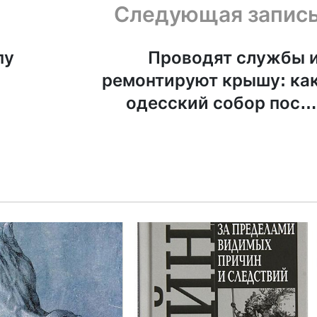
Следующая запис
пу
Проводят службы 
ремонтируют крышу: ка
одесский собор посл
российской ракетной атак
готовят к зим