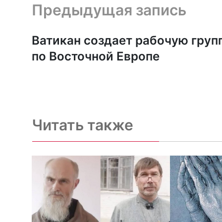
Предыдущая запись и следующая запись
Предыдущая запись
Ватикан создает рабочую груп
по Восточной Европе
Читать также