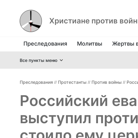
Христиане против вой
Преследования
Молитвы
Жертвы 
Все пункты меню
Преследования
//
Протестанты
//
Против войны
//
Росс
Российский ева
выступил проти
стоило ему цер