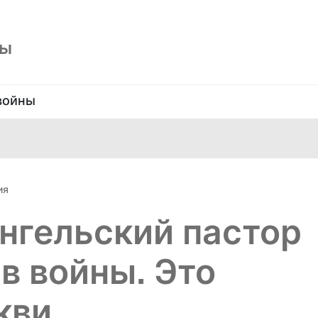
ны
войны
ия
нгельский пастор
в войны. Это
кви