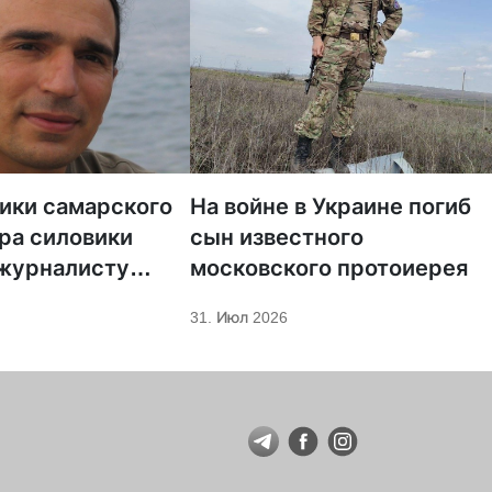
тики самарского
На войне в Украине погиб
ра силовики
сын известного
 журналисту
московского протоиерея
а «Царьград»
31. Июл 2026