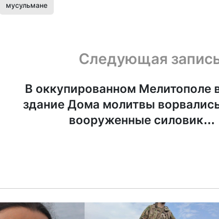
мусульмане
Следующая запис
В оккупированном Мелитополе 
здание Дома молитвы ворвалис
вооруженные силовики 
провели допросы с осмотрам