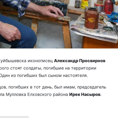
окуйбышевска иконописец
Александр Просвирнов
рого стоят солдаты, погибшие на территории
 Один из погибших был сыном настоятеля.
цов, погибших в тот день, был имам, председатель
ела Мулловка Елховского района
Ирек Насыров
.