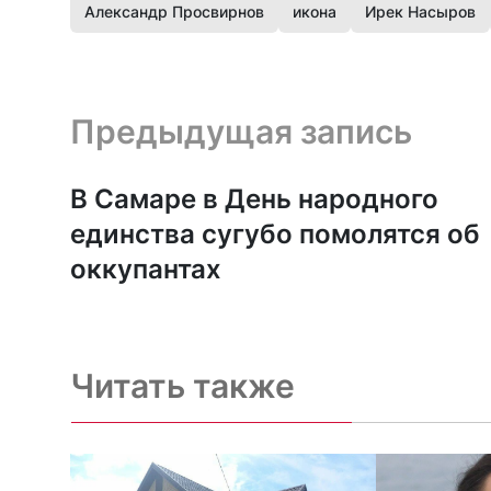
Александр Просвирнов
икона
Ирек Насыров
Предыдущая запись и следующая запись
Предыдущая запись
В Самаре в День народного
единства сугубо помолятся об
оккупантах
Читать также