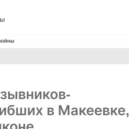
ны
войны
зывников-
гибших в Макеевке
иконе