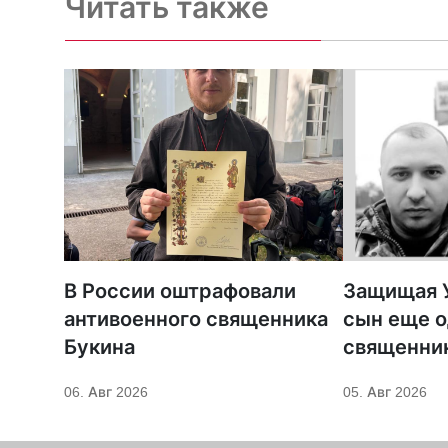
Читать также
В России оштрафовали
Защищая У
антивоенного священника
сын еще о
Букина
священни
06. Авг 2026
05. Авг 2026