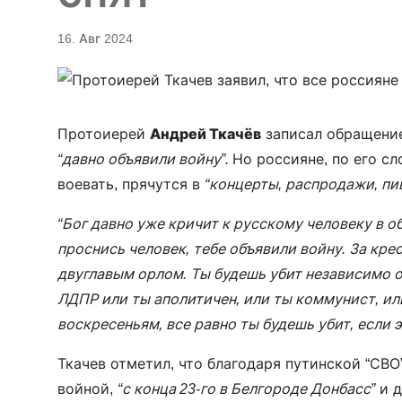
16. Авг 2024
Протоиерей
Андрей Ткачёв
записал обращение
“давно объявили войну”.
Но россияне, по его сл
воевать, прячутся в
“концерты, распродажи, пив
“Бог давно уже кричит к русскому человеку в об
проснись человек, тебе объявили войну. За крес
двуглавым орлом. Ты будешь убит независимо от
ЛДПР или ты аполитичен, или ты коммунист, или
воскресеньям, все равно ты будешь убит, если 
Ткачев отметил, что благодаря путинской “СВО
войной,
“с конца 23-го в Белгороде Донбасс”
и д