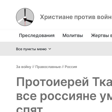
Христиане против вой
Преследования
Молитвы
Жертвы 
Все пункты меню
За войну
//
Православные
//
Россия
Протоиерей Тка
все россияне ум
спят