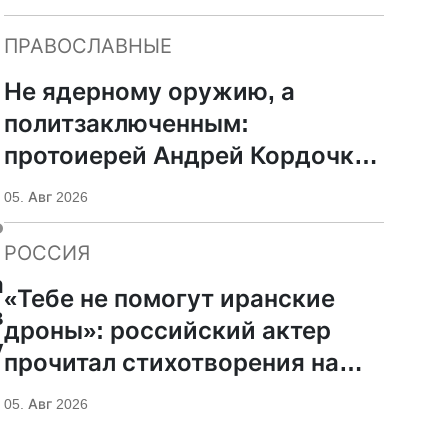
ПРАВОСЛАВНЫЕ
Не ядерному оружию, а
политзаключенным:
протоиерей Андрей Кордочкин
предложил иное
05. Авг 2026
ь
покровительство для
Серафима Саровского
РОССИЯ
а
«Тебе не помогут иранские
в
дроны»: российский актер
у
прочитал стихотворения на
фоне храмов РПЦ
05. Авг 2026