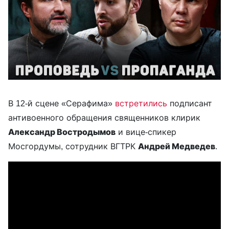
В 12-й сцене «Серафима»
встретились
подписант
антивоенного обращения священников клирик
Александр Востродымов
и вице-спикер
Мосгордумы, сотрудник ВГТРК
Андрей Медведев
.