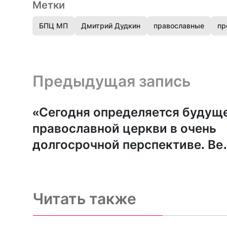
Метки
БПЦ МП
Дмитрий Дудкин
православные
пр
Предыдущая запись и следующая запись
Предыдущая запись
«Сегодня определяется будущ
православной церкви в очень
долгосрочной перспективе. Ве
судьба каждого мировоззрени
зависит от его нынешних
репрезентантов. А не от
Читать также
чиновников в кабинетах»