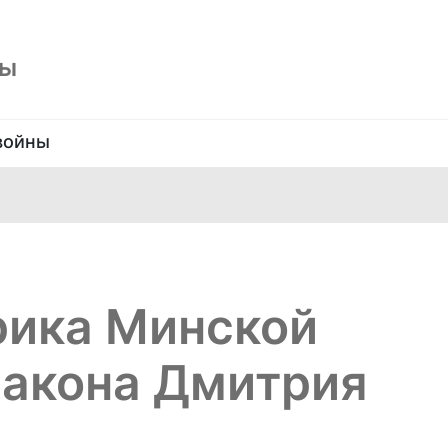
ны
войны
рика Минской
иакона Дмитрия