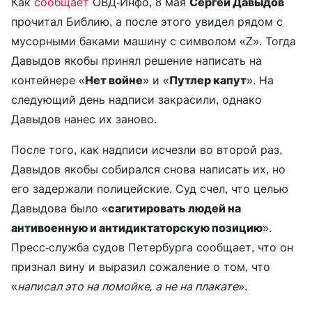
Как
сообщает
ОВД-Инфо, 8 мая
Сергей Давыдов
прочитал Библию, а после этого увидел рядом с
мусорными баками машину с символом «Z». Тогда
Давыдов якобы принял решение написать на
контейнере «
Нет войне
» и «
Путлер капут
». На
следующий день надписи закрасили, однако
Давыдов нанес их заново.
После того, как надписи исчезли во второй раз,
Давыдов якобы собирался снова написать их, но
его задержали полицейские. Суд счел, что целью
Давыдова было «
сагитировать людей на
антивоенную и антидиктаторскую позицию
».
Пресс-служба судов Петербурга сообщает, что он
признал вину и выразил сожаление о том, что
«
написал это на помойке, а не на плакате
».