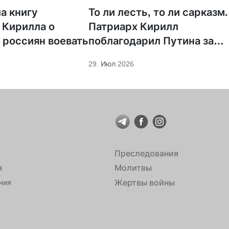
а книгу
То ли лесть, то ли сарказм.
 Кирилла о
Патриарх Кирилл
 россиян воевать
поблагодарил Путина за
защиту суверенитета и
29. Июл 2026
экономическое развитие
Преследования
я
Молитвы
Жертвы войны
ния