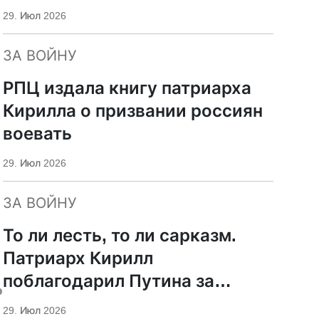
29. Июл 2026
ЗА ВОЙНУ
РПЦ издала книгу патриарха
Кирилла о призвании россиян
воевать
29. Июл 2026
ЗА ВОЙНУ
То ли лесть, то ли сарказм.
Патриарх Кирилл
поблагодарил Путина за
ь
защиту суверенитета и
29. Июл 2026