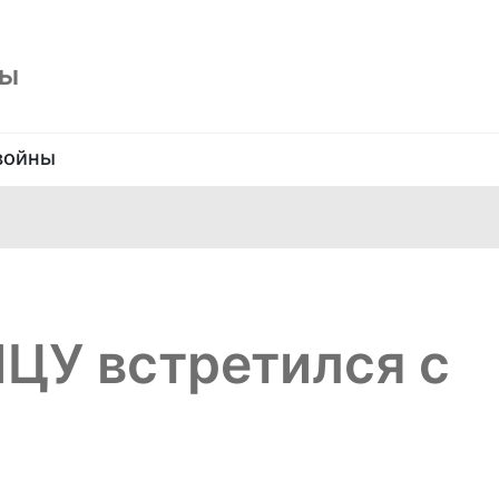
ны
войны
ЦУ встретился с