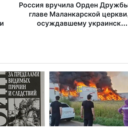
Россия вручила Орден Дружб
главе Маланкарской церкви
ьи
осуждавшему украински
власт