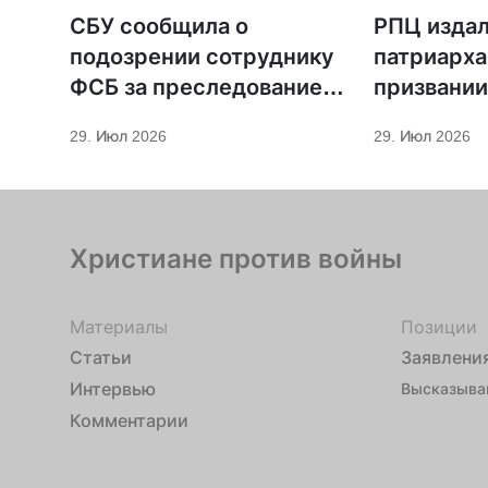
СБУ сообщила о
РПЦ издал
подозрении сотруднику
патриарха
ФСБ за преследование
призвании
священников ПЦУ
29. Июл 2026
29. Июл 2026
Христиане против войны
Материалы
Позиции
Статьи
Заявлени
Интервью
Высказыва
Комментарии