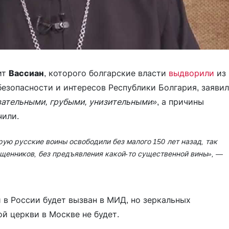
ит
Вассиан
, которого болгарские власти
выдворили
из
езопасности и интересов Республики Болгария, заявил
вательными, грубыми, унизительными»
, а причины
чили.
рую русские воины освободили без малого 150 лет назад, так
ященников, без предъявления какой-то существенной вины»
, —
и в России будет вызван в МИД, но зеркальных
й церкви в Москве не будет.