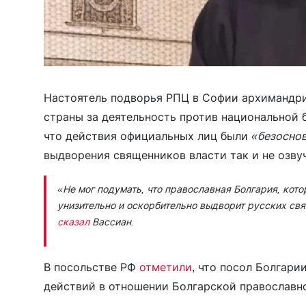
Настоятель подворья РПЦ в Софии архимандр
страны за деятельность против национальной б
что действия официальных лиц были
«безосно
выдворения священников власти так и не озву
«Не мог подумать, что православная Болгария, кото
унизительно и оскорбительно выдворит русских св
сказал
Вассиан.
В посольстве РФ
отметили
, что посол Болгари
действий в отношении Болгарской православно