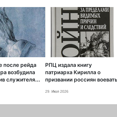
е после рейда
РПЦ издала книгу
ра возбудила
патриарха Кирилла о
ив служителя
призвании россиян воеват
29. Июл 2026