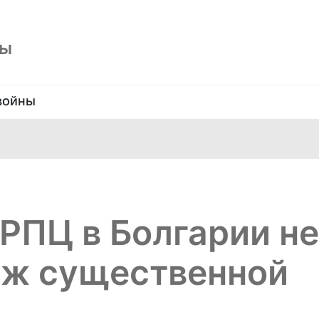
ны
войны
РПЦ в Болгарии не
аж существенной