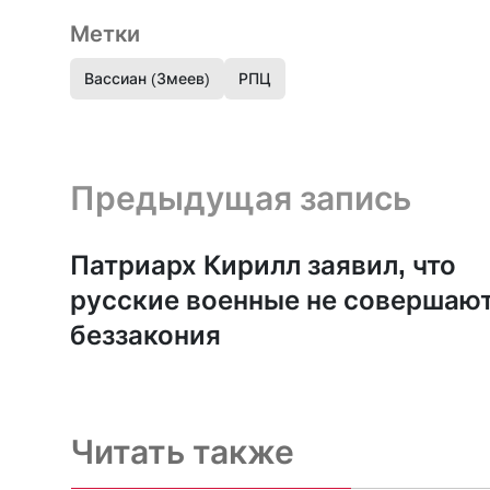
Метки
Вассиан (Змеев)
РПЦ
Предыдущая запись и следующая запись
Предыдущая запись
Патриарх Кирилл заявил, что
русские военные не совершаю
беззакония
Читать также