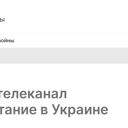
ны
войны
телеканал
ание в Украине