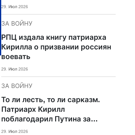
29. Июл 2026
ЗА ВОЙНУ
РПЦ издала книгу патриарха
Кирилла о призвании россиян
воевать
29. Июл 2026
ЗА ВОЙНУ
То ли лесть, то ли сарказм.
Патриарх Кирилл
поблагодарил Путина за
защиту суверенитета и
29. Июл 2026