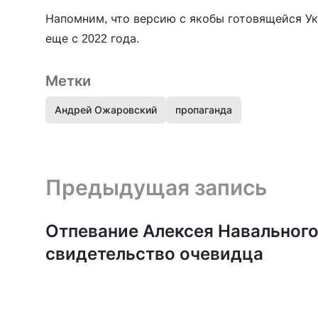
Напомним, что версию с якобы готовящейся У
еще с 2022 года.
Метки
Андрей Ожаровский
пропаганда
Предыдущая запись и следующая запись
Предыдущая запись
Отпевание Алексея Навального
свидетельство очевидца