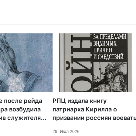
е после рейда
РПЦ издала книгу
ра возбудила
патриарха Кирилла о
ив служителя
призвании россиян воеват
29. Июл 2026