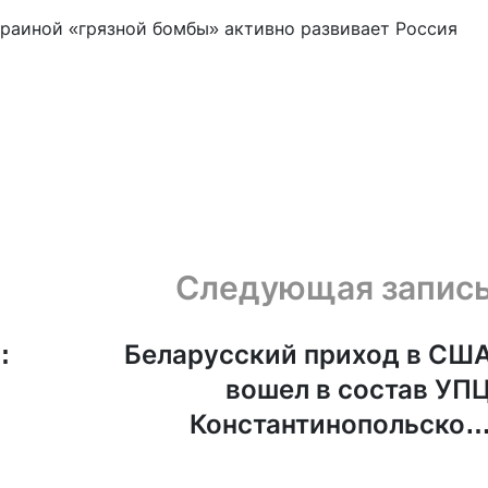
краиной «грязной бомбы» активно развивает Россия
Следующая запис
:
Беларусский приход в СШ
вошел в состав УП
Константинопольског
патриархат