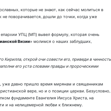
ославных, которые не знают, как сейчас молиться в
ык не поворачивается, дошли до точки, когда уже
 епархии УПЦ (МП) вывел формулу, которая очень
ианской Визии
» молимся о наших заблудших,
о Кирилла, открой очи совести его, приведи в чинность
наполни его уста словами правды и пророческими
о, уже давно пришло время мирянам и священникам
ристианской вере, но и о позиции церкви. Безусловно,
епком фундаменте Евангелия Иисуса Христа, на
сти и на нелицемерной любви к ближнему.