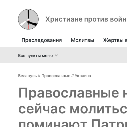
Христиане против вой
Преследования
Молитвы
Жертвы 
Все пункты меню
Беларусь
//
Православные
//
Украина
Православные н
сейчас молиться
поминают Патр