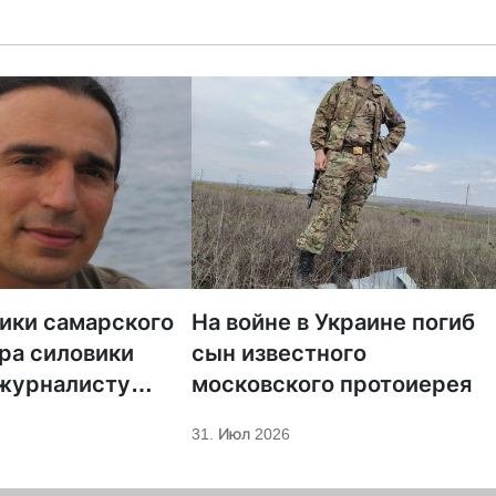
тики самарского
На войне в Украине погиб
ра силовики
сын известного
 журналисту
московского протоиерея
а «Царьград»
31. Июл 2026