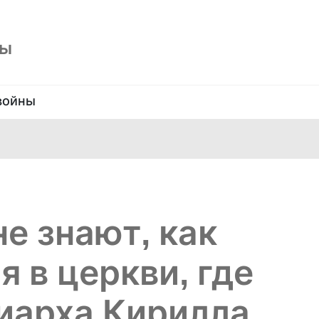
ны
войны
е знают, как
 в церкви, где
иарха Кирилла…