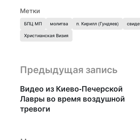
Метки
БПЦ МП
молитва
п. Кирилл (Гундяев)
свиде
Христианская Визия
Предыдущая запись и следующая запись
Предыдущая запись
Видео из Киево-Печерской
Лавры во время воздушной
тревоги