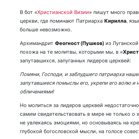
В бот «
Христианской Визии
» пишут много прав
церкви, где поминают Патриарха
Кирилла
, яз
больше невозможно.
Архимандрит
Феогност (Пушков)
из Луганской
похожа на те молитвы, которыми мы, в «
Христ
запутавшихся, запуганных лидеров церквей:
Помяни, Господи, и заблудшего патриарха нашег
запутавшиеся помыслы его, укрепи его волю и 
обличениями!
Но молиться за лидеров церквей недостаточн
самим свидетельствовать в мире не только о х
не увлекаясь эмоциями, но основываясь на кр
глубокой богословской мысли, на голосе сове