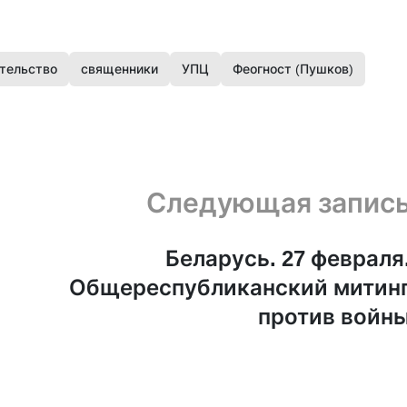
тельство
священники
УПЦ
Феогност (Пушков)
Следующая запис
Беларусь. 27 февраля
Общереспубликанский митин
против войн