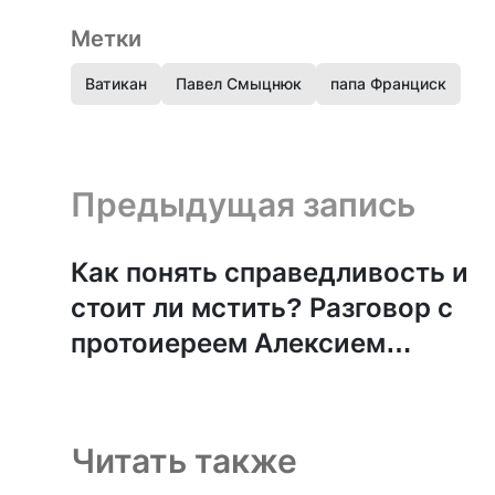
Метки
Ватикан
Павел Смыцнюк
папа Франциск
Предыдущая запись и следующая запись
Предыдущая запись
Как понять справедливость и
стоит ли мстить? Разговор с
протоиереем Алексием
Уминским
Читать также