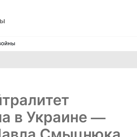
ны
войны
йтралитет
на в Украине —
Павла Смыцнюка