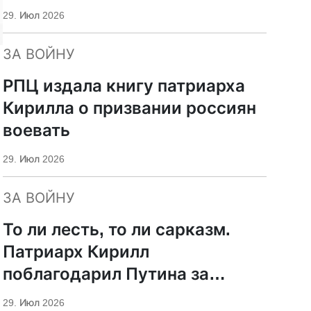
29. Июл 2026
ЗА ВОЙНУ
РПЦ издала книгу патриарха
Кирилла о призвании россиян
воевать
29. Июл 2026
ЗА ВОЙНУ
То ли лесть, то ли сарказм.
Патриарх Кирилл
поблагодарил Путина за
защиту суверенитета и
29. Июл 2026